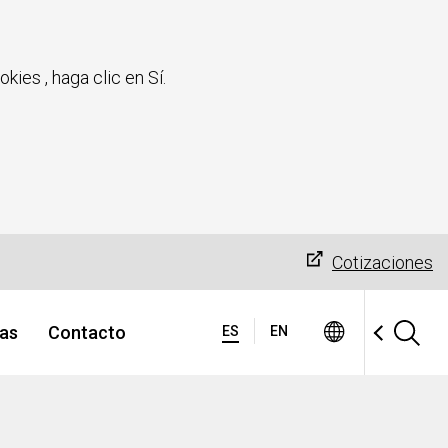
kies , haga clic en Sí.
Cotizaciones
ias
Contacto
ES
EN