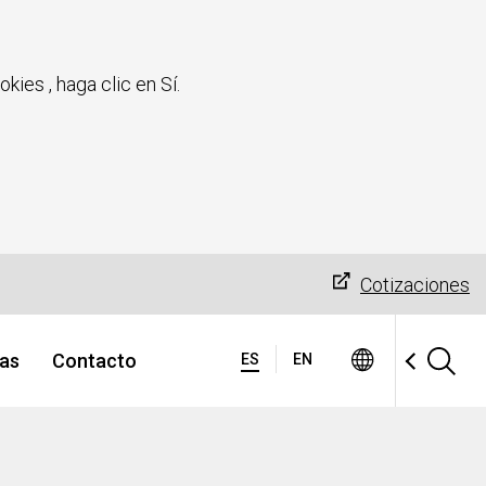
kies , haga clic en Sí.
Cotizaciones
ias
Contacto
ES
EN